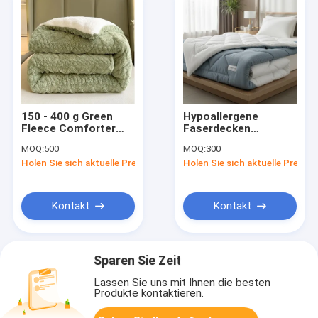
150 - 400 g Green
Hypoallergene
Fleece Comforter
Faserdecken
Sherpa Linied
Zweifarbig Bettdecke
MOQ:
500
MOQ:
300
Comforter
Weich
Holen Sie sich aktuelle Preis
Holen Sie sich aktuelle Preis
Maschinenwaschbar
Strapazierfähig
Atmungsaktiv
Bettwäsche Geeignet
für Hotels, Gewerbe,
Kontakt
Kontakt
Gastgewerbe
Sparen Sie Zeit
Lassen Sie uns mit Ihnen die besten
Produkte kontaktieren.