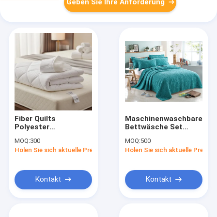
Geben Sie Ihre Anforderung
Fiber Quilts
Maschinenwaschbare
Polyester
Bettwäsche Set
Füllmaterial 150 g
weich umkehrbare
MOQ:
300
MOQ:
500
400 g Weich
Polyesterwäsche in
Holen Sie sich aktuelle Preis
Holen Sie sich aktuelle Preis
Komfortabel
individuellen Farben
Langlebiges
Bettzeug Perfekt für
die
Kontakt
Kontakt
Gastfreundschaft
Bettwäsche