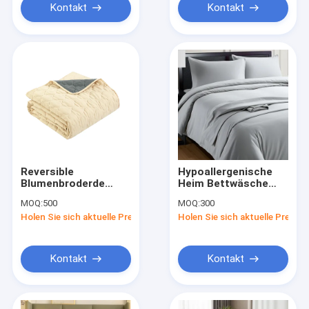
stilvolle Designs
Unterkünfte
Kontakt
Kontakt
perfekt für
Schlafzimmer
Reversible
Hypoallergenische
Blumenbroderde
Heim Bettwäsche
Bettdecke Gequilte
Komfort Set Weich
MOQ:
500
MOQ:
300
Bettdecke aus
Komfortabel
Holen Sie sich aktuelle Preis
Holen Sie sich aktuelle Preis
vorwaschbaren
Langlebig Trocknen
Mikrofasern
geeignet für Hotels
Motels und
Gästehäuser
Kontakt
Kontakt