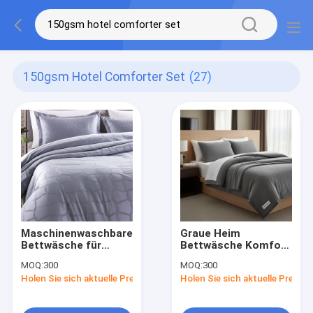
150gsm Hotel Comforter Set
(27)
Maschinenwaschbare
Graue Heim
Bettwäsche für
Bettwäsche Komfort
Zuhause Komfort-
Set Polyester
MOQ:
300
MOQ:
300
Sets
Füllmaterial 150 bis
Holen Sie sich aktuelle Preis
Holen Sie sich aktuelle Preis
Mikrofasermaterial
400gsm Gemütlich
Einfache Pflege
Stilvoll Langlebig
Faltenbeständige
Ideal für Hotels und