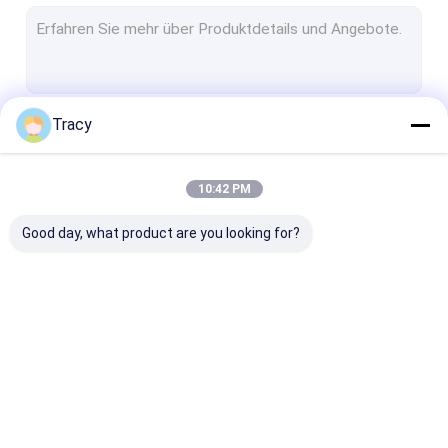
Bettdecke und Bettdecke
Matratzschutz/Matratz-Topper
Bettdecke/Kissenhülle
Tracy
Fortsetzen
Bettlaken
Decke
10:42 PM
Unsere Kategorien
Kissen
Good day, what product are you looking for?
Kinderprodukte
Andere
Trödel/Tüte
Bettdecke und
Matratzschut
Bettdecke
Topper