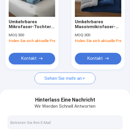
Über uns
Fabrik Tour
Umkehrbares
Umkehrbares
Mikrofaser-Tochter
Massivmikrofaser-
Qualitätskontrolle
mit Wärme in weißen,
Dehn-Droh-Sicher
MOQ:
300
MOQ:
300
beigen, grauen,
Einzel-Doppel-
Holen Sie sich aktuelle Preis
Holen Sie sich aktuelle Preis
blauen und
Königin-Königgrößen
Kontakt
individuellen Farben
für Langlebigkeit und
Komfort
Nachrichten
Kontakt
Kontakt
Alle Fälle
Sehen Sie mehr an
Blog
Referenzen
Hinterlass Eine Nachricht
Wir Werden Schnell Antworten
Trödel/Tüte