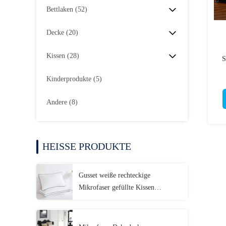
Bettlaken
(52)
Decke
(20)
Kissen
(28)
S
Kinderprodukte
(5)
Andere
(8)
HEISSE PRODUKTE
Gusset weiße rechteckige
Mikrofaser gefüllte Kissen
Maschine Waschbare Mikrofaser
Kissen