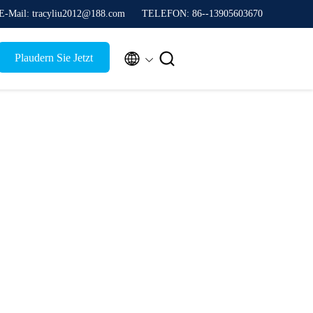
E-Mail: tracyliu2012@188.com
TELEFON: 86--13905603670


Plaudern Sie Jetzt