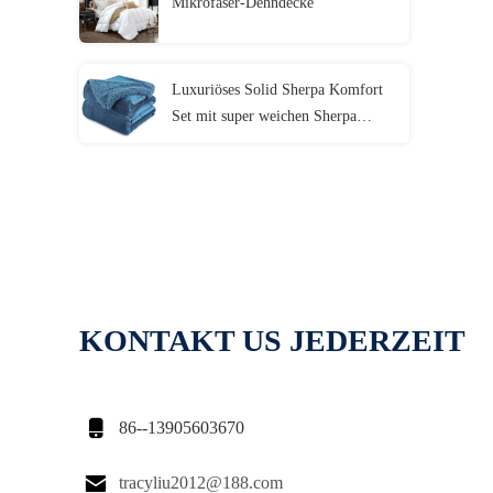
Mikrofaser-Dehndecke
Luxuriöses Solid Sherpa Komfort
Set mit super weichen Sherpa
Auskleidung
KONTAKT US JEDERZEIT

86--13905603670

tracyliu2012@188.com