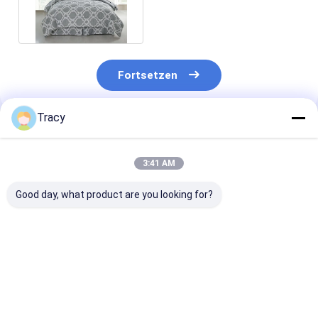
Down-Größe Waschbar
Fortsetzen
Tracy
Empfohlene Produkte
3:41 AM
Good day, what product are you looking for?
Eco-Luxus-Seiden-
Premium Tencel
Luxuriöse Seid
Bambus-Tücher für
Comforter Kühlung
Bamboo-Bettd
das ganze Jahr über
Lyocell Set für den
für das Heim H
Komfort in allen
Leichtgewicht