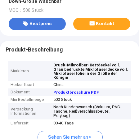
Down-Größe Waschbar
MOQ：500 Stück
Bestpreis
Kontakt
Produkt-Beschreibung
,
Druck-Mikrofiber-Bettdeckel voll
,
Grau bedruckte Mikrofaserdecke voll
Markieren
Mikrofaserfolie in der Größe der
Königin
Herkunftsort
China
Dokument
Produktbroschüre PDF
Min Bestellmenge
500 Stück
Nach Kundenwunsch ((Vakuum, PVC-
Verpackung
Tasche, Reißverschlussbeutel,
Informationen
Polybag)
Lieferzeit
30-40 Tage
Sehen Sie mehr an