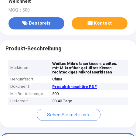
Weichheit
MOQ：500
Bestpreis
Kontakt
Produkt-Beschreibung
,
,
Weißes Mikrofaserkissen
weißes
Markieren
,
mit Mikrofiber gefülltes Kissen
rechteckiges Mikrofaserkissen
Herkunftsort
China
Dokument
Produktbroschüre PDF
Min Bestellmenge
500
Lieferzeit
30-40 Tage
Sehen Sie mehr an