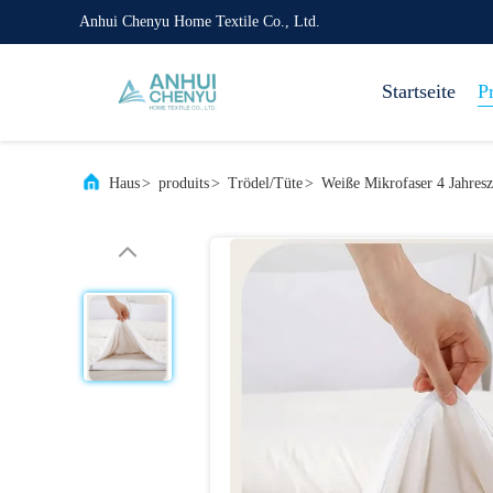
Anhui Chenyu Home Textile Co., Ltd.
Startseite
P
Haus
>
produits
>
Trödel/Tüte
>
Weiße Mikrofaser 4 Jahresz