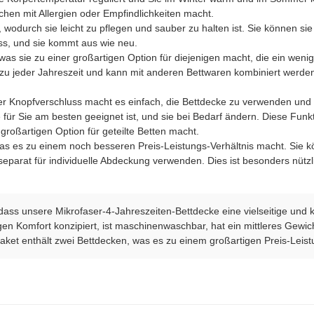
chen mit Allergien oder Empfindlichkeiten macht.
wodurch sie leicht zu pflegen und sauber zu halten ist. Sie können si
ss, und sie kommt aus wie neu.
, was sie zu einer großartigen Option für diejenigen macht, die ein w
atz zu jeder Jahreszeit und kann mit anderen Bettwaren kombiniert werd
er Knopfverschluss macht es einfach, die Bettdecke zu verwenden un
für Sie am besten geeignet ist, und sie bei Bedarf ändern. Diese Funkt
 großartigen Option für geteilte Betten macht.
was es zu einem noch besseren Preis-Leistungs-Verhältnis macht. Sie
parat für individuelle Abdeckung verwenden. Dies ist besonders nützli
ss unsere Mikrofaser-4-Jahreszeiten-Bettdecke eine vielseitige und k
rigen Komfort konzipiert, ist maschinenwaschbar, hat ein mittleres Gewi
Paket enthält zwei Bettdecken, was es zu einem großartigen Preis-Leist