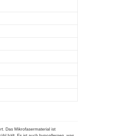
rt. Das Mikrofasermaterial ist
hl hält. Es ist auch hypoallergen, was