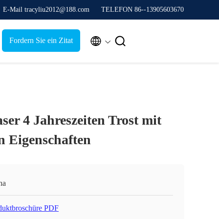
E-Mail tracyliu2012@188.com
TELEFON 86--13905603670


Fordern Sie ein Zitat
er 4 Jahreszeiten Trost mit
n Eigenschaften
na
duktbroschüre PDF