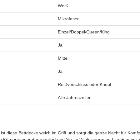
Weiß
Mikrofaser
Einzel/Doppel/Queen/King
Ja
Mittel
Ja
Reißverschluss oder Knopf
Alle Jahreszeiten
 ist diese Bettdecke weich im Griff und sorgt die ganze Nacht für Komfo
e Körpertemperatur reguliert und Sie im Winter warm und im Sommer kü