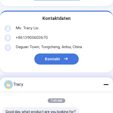
Kontaktdaten
Ms. Tracy Liu
+8613905603670
Daguan Town, Tongcheng, Anhui, China
Kontakt
Tracy
Erhalten Sie Den Besten Preis Für
7:45 AM
Hoch atmungsaktive,
gemütliche Flanelldecke, für
Good day, what product are you looking for?
Hotelmaschinen waschbar