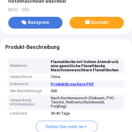
Hotelmaschinen waschbar
MOQ：500
Bestpreis
Kontakt
Produkt-Beschreibung
,
Flanneldecke mit hohem Atemdruck
Markieren
,
eine gemütliche Flanelldecke
Maschinenwaschbare Flanelldecken
Herkunftsort
China
Dokument
Produktbroschüre PDF
Min Bestellmenge
500
Nach Kundenwunsch ((Vakuum, PVC-
Verpackung
Tasche, Reißverschlussbeutel,
Informationen
Polybag)
Lieferzeit
30-40 Tage
Sehen Sie mehr an