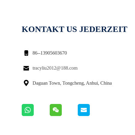
KONTAKT US JEDERZEIT

86--13905603670

tracyliu2012@188.com

Daguan Town, Tongcheng, Anhui, China