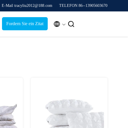
E-Mail tracyliu2012@188.com
TELEFON 86--13905603670


Fordern Sie ein Zitat