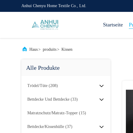
Anhui Chenyu Home Textile Co., Ltd.
Startseite
P
Haus
>
produits
>
Kissen
Alle Produkte
Trödel/Tüte
(208)
Bettdecke Und Bettdecke
(33)
Matratzschutz/Matratz-Topper
(15)
Bettdecke/Kissenhülle
(37)