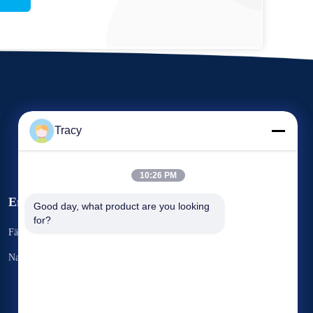
Tracy
10:26 PM
Ereignisse
Good day, what product are you looking 
Fordern Sie ein Zitat
for?
Fälle
TELEFON 86--13905603670
Nachrichten
Fax 86-551-65338800


