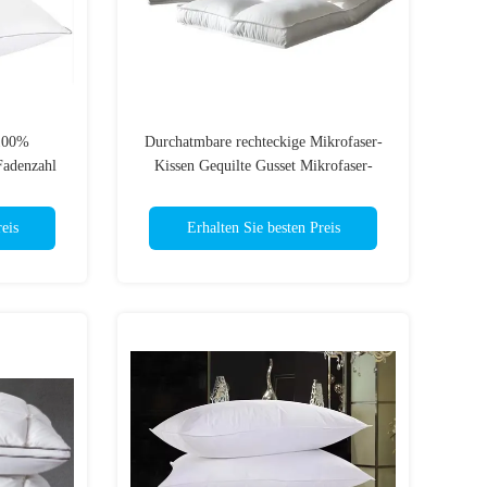
 100%
Durchatmbare rechteckige Mikrofaser-
Fadenzahl
Kissen Gequilte Gusset Mikrofaser-
en
Reise-Kissen
eis
Erhalten Sie besten Preis