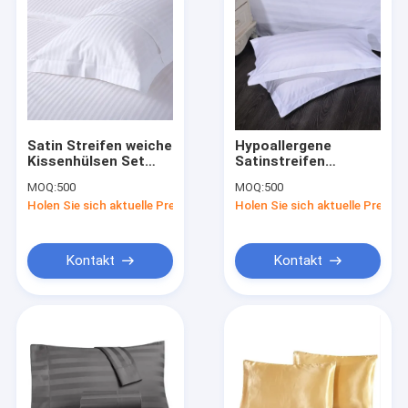
Satin Streifen weiche
Hypoallergene
Kissenhülsen Set
Satinstreifen
personalisierte
Kissenhülsen Grau
MOQ:
500
MOQ:
500
Seiden Kissenhülse
Kissenhülsen in
Holen Sie sich aktuelle Preis
Holen Sie sich aktuelle Preis
für Komfort
Weiß-Beige-Blau
Hypoallergen
Kontakt
Kontakt
Startseite
Produkte
Videos