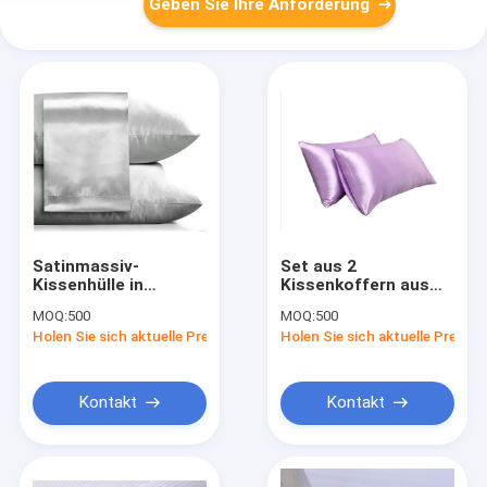
Geben Sie Ihre Anforderung
Satinmassiv-
Set aus 2
Kissenhülle in
Kissenkoffern aus
Weiß/Grau/Beige/Blau
massivem Satin
MOQ:
500
MOQ:
500
Luxus-Kissenkoffer
Holen Sie sich aktuelle Preis
Holen Sie sich aktuelle Preis
mit
Umschlagverschluss
Hypoallergen
Waschbar mit
Kontakt
Kontakt
Maschine