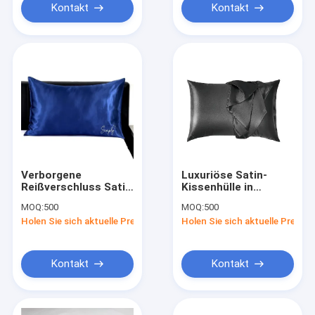
Kontakt
Kontakt
Verborgene
Luxuriöse Satin-
Reißverschluss Satin
Kissenhülle in
Kissen in eleganten
individuellen Farben
MOQ:
500
MOQ:
500
Weiß/Grau/Beige/Blau/Kustomfarbe
mit verstecktem
Holen Sie sich aktuelle Preis
Holen Sie sich aktuelle Preis
Reißverschluss
Kontakt
Kontakt