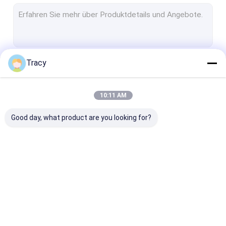
Bettdecke und Bettdecke
Matratzschutz/Matratz-Topper
Bettdecke/Kissenhülle
Tracy
Fortsetzen
Bettlaken
Decke
10:11 AM
Unsere Kategorien
Kissen
Good day, what product are you looking for?
Kinderprodukte
Andere
Trödel/Tüte
Bettdecke und
Matratzschut
Bettdecke
Topper