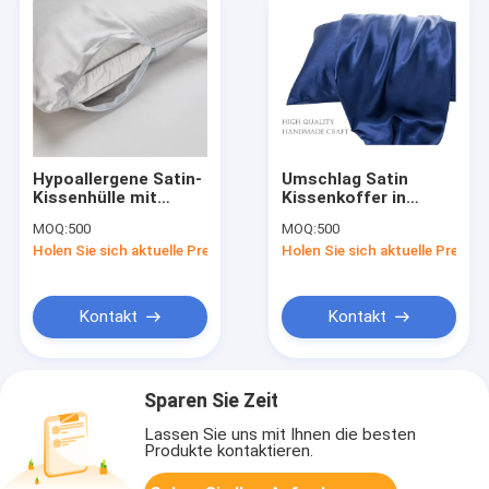
Hypoallergene Satin-
Umschlag Satin
Kissenhülle mit
Kissenkoffer in
verstecktem
Weiß/Grau/Beige/Blau
MOQ:
500
MOQ:
500
Reißverschluss
Maschinenwaschbar
Holen Sie sich aktuelle Preis
Holen Sie sich aktuelle Preis
Anpassung verfügbar
Kontakt
Kontakt
Sparen Sie Zeit
Lassen Sie uns mit Ihnen die besten
Produkte kontaktieren.