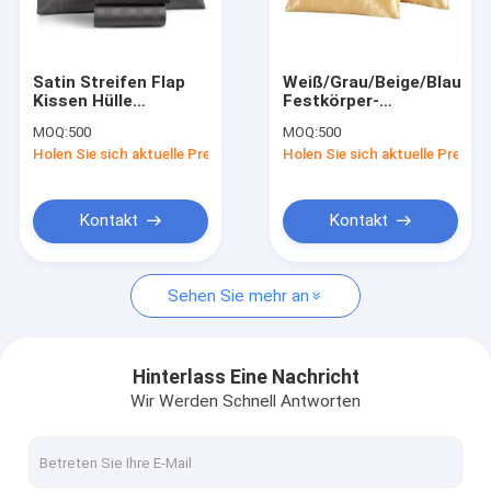
Über uns
Fabrik Tour
Satin Streifen Flap
Weiß/Grau/Beige/Blau
Kissen Hülle
Festkörper-
Qualitätskontrolle
Luxuriöse versteckte
Kissenschutzdeckel
MOQ:
500
MOQ:
500
Reißverschluss Grau
mit verschlossenem
Holen Sie sich aktuelle Preis
Holen Sie sich aktuelle Preis
Kissen Hülle
Reißverschluss
Kontakt
Nachrichten
Kontakt
Kontakt
Alle Fälle
Sehen Sie mehr an
Blog
Referenzen
Hinterlass Eine Nachricht
Wir Werden Schnell Antworten
Trödel/Tüte