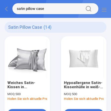
Satin Pillow Case
(14)
Weiches Satin-
Hypoallergene Satin-
Kissen in
Kissenhülle in weiß-
Weiß/Grau/Beige/Blau
grau-beige oder blau-
MOQ:
500
MOQ:
500
festen Muster
Holen Sie sich aktuelle Preis
Holen Sie sich aktuelle Preis