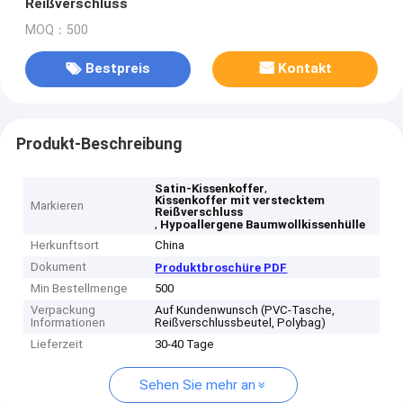
Reißverschluss
MOQ：500
Bestpreis
Kontakt
Produkt-Beschreibung
,
Satin-Kissenkoffer
Kissenkoffer mit verstecktem
Markieren
Reißverschluss
,
Hypoallergene Baumwollkissenhülle
Herkunftsort
China
Dokument
Produktbroschüre PDF
Min Bestellmenge
500
Verpackung
Auf Kundenwunsch (PVC-Tasche,
Informationen
Reißverschlussbeutel, Polybag)
Lieferzeit
30-40 Tage
Sehen Sie mehr an