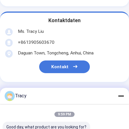
Kontaktdaten
Ms. Tracy Liu
+8613905603670
Daguan Town, Tongcheng, Anhui, China
Kontakt
Tracy
Erhalten Sie Den Besten Preis Für
9:59 PM
Hypoallergene Satin-
Kissenhülle mit
Good day, what product are you looking for?
verstecktem