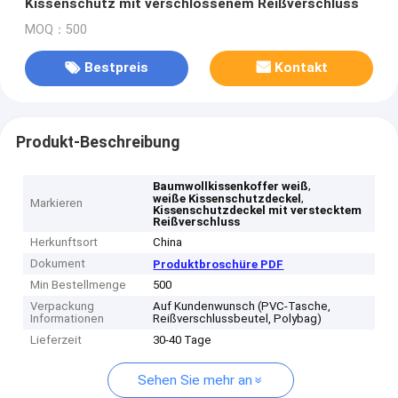
Kissenschutz mit verschlossenem Reißverschluss
MOQ：500
Bestpreis
Kontakt
Produkt-Beschreibung
,
Baumwollkissenkoffer weiß
,
weiße Kissenschutzdeckel
Markieren
Kissenschutzdeckel mit verstecktem
Reißverschluss
Herkunftsort
China
Dokument
Produktbroschüre PDF
Min Bestellmenge
500
Verpackung
Auf Kundenwunsch (PVC-Tasche,
Informationen
Reißverschlussbeutel, Polybag)
Lieferzeit
30-40 Tage
Sehen Sie mehr an