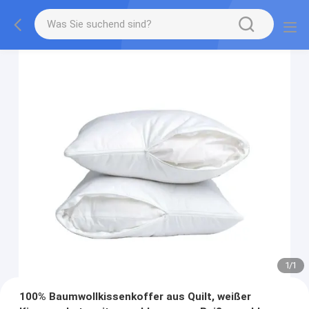
1
/
1
100% Baumwollkissenkoffer aus Quilt, weißer