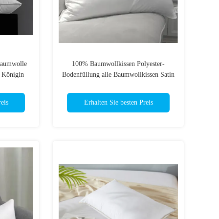
Baumwolle
100% Baumwollkissen Polyester-
g Königin
Bodenfüllung alle Baumwollkissen Satin
issen
Streifenkissen
eis
Erhalten Sie besten Preis