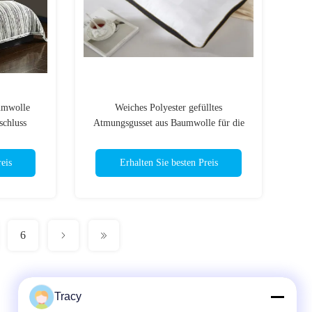
umwolle
Weiches Polyester gefülltes
schluss
Atmungsgusset aus Baumwolle für die
Waschmaschine
eis
Erhalten Sie besten Preis
6
Tracy