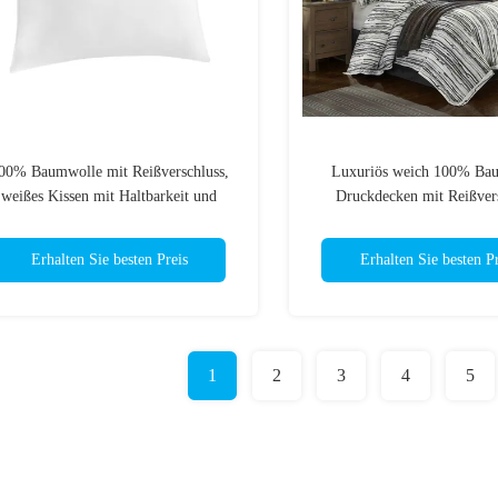
00% Baumwolle mit Reißverschluss,
Luxuriös weich 100% Ba
weißes Kissen mit Haltbarkeit und
Druckdecken mit Reißver
waschbaren Pflegeanweisungen
Erhalten Sie besten Preis
Erhalten Sie besten Pr
1
2
3
4
5