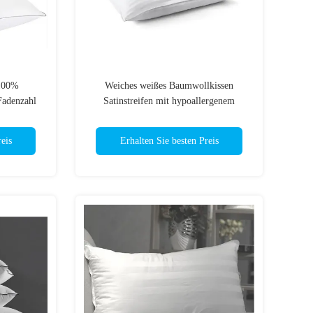
 100%
Weiches weißes Baumwollkissen
Fadenzahl
Satinstreifen mit hypoallergenem
en
Polyester-Füllstoff für einen
komfortablen Schlaf
eis
Erhalten Sie besten Preis