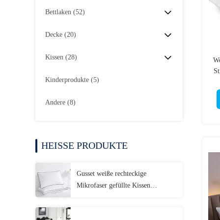
Bettlaken
(52)
Decke
(20)
Kissen
(28)
We
St
Kinderprodukte
(5)
Andere
(8)
HEISSE PRODUKTE
Gusset weiße rechteckige
Mikrofaser gefüllte Kissen
Maschine Waschbare Mikrofaser
Kissen