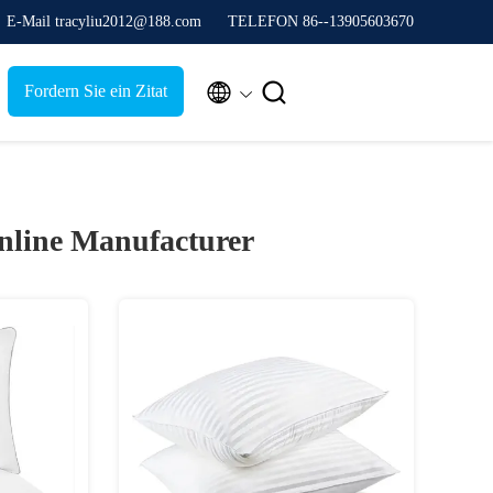
E-Mail tracyliu2012@188.com
TELEFON 86--13905603670


Fordern Sie ein Zitat
nline Manufacturer