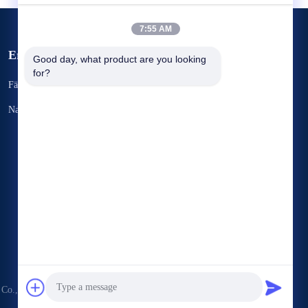
7:55 AM
Ereignisse
Good day, what product are you looking 
Fordern Sie ein Zitat
for?
Fälle
TELEFON 86--13905603670
Nachrichten
Fax 86-551-65338800



o., Ltd. . Alle Rechte vorbehalten.