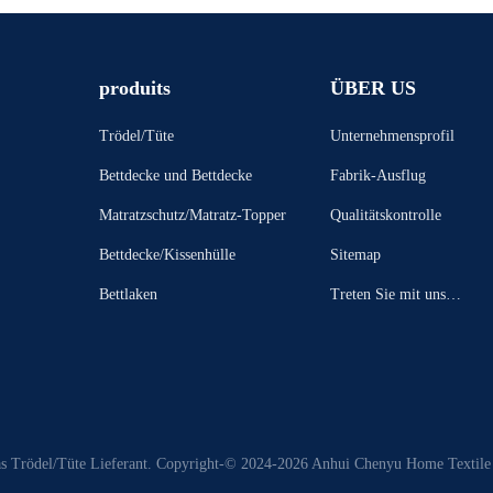
produits
ÜBER US
Trödel/Tüte
Unternehmensprofil
Bettdecke und Bettdecke
Fabrik-Ausflug
Matratzschutz/Matratz-Topper
Qualitätskontrolle
Bettdecke/Kissenhülle
Sitemap
Bettlaken
Treten Sie mit uns in
Verbindung
as Trödel/Tüte Lieferant. Copyright-© 2024-2026 Anhui Chenyu Home Textile C