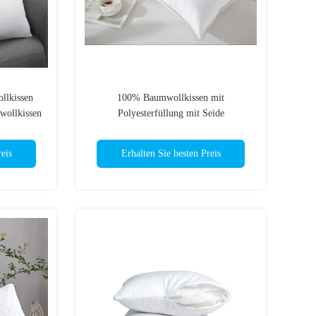
lkissen
100% Baumwollkissen mit
wollkissen
Polyesterfüllung mit Seide
g
eis
Erhalten Sie besten Preis