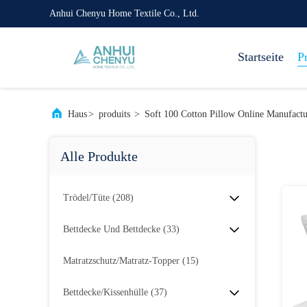
Anhui Chenyu Home Textile Co., Ltd.
Startseite
P
Haus
>
produits
>
Soft 100 Cotton Pillow Online Manufactu
Alle Produkte
Trödel/Tüte
(208)
Bettdecke Und Bettdecke
(33)
Matratzschutz/Matratz-Topper
(15)
Bettdecke/Kissenhülle
(37)