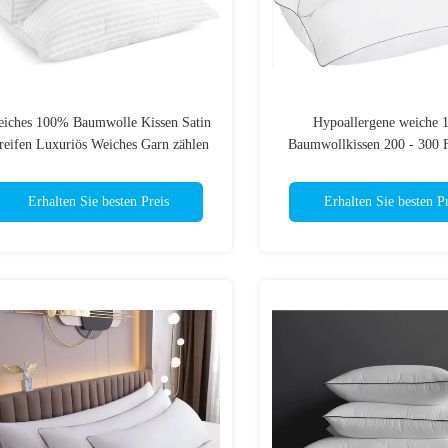
iches 100% Baumwolle Kissen Satin
Hypoallergene weiche
reifen Luxuriös Weiches Garn zählen
Baumwollkissen 200 - 300 
Weiß Kissenhülle
100% Baumwollkiss
Erhalten Sie besten Preis
Erhalten Sie besten Pr