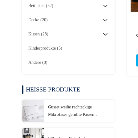
Bettlaken
(52)
Decke
(20)
Kissen
(28)
S
Kinderprodukte
(5)
Andere
(8)
HEISSE PRODUKTE
Gusset weiße rechteckige
Mikrofaser gefüllte Kissen
Maschine Waschbare Mikrofaser
Kissen