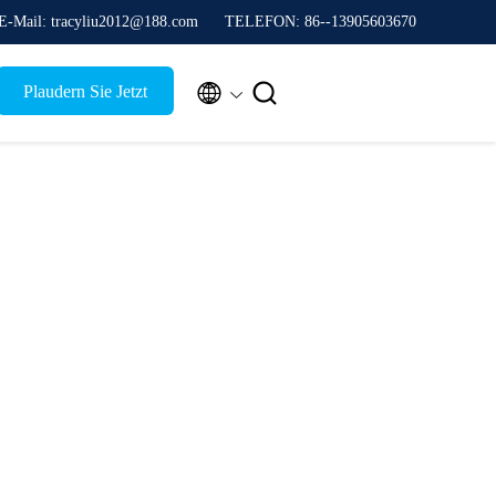
E-Mail: tracyliu2012@188.com
TELEFON: 86--13905603670


Plaudern Sie Jetzt