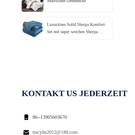
Mikrofaser-Dehndecke
Luxuriöses Solid Sherpa Komfort
Set mit super weichen Sherpa
Auskleidung
KONTAKT US JEDERZEIT

86--13905603670

tracyliu2012@188.com