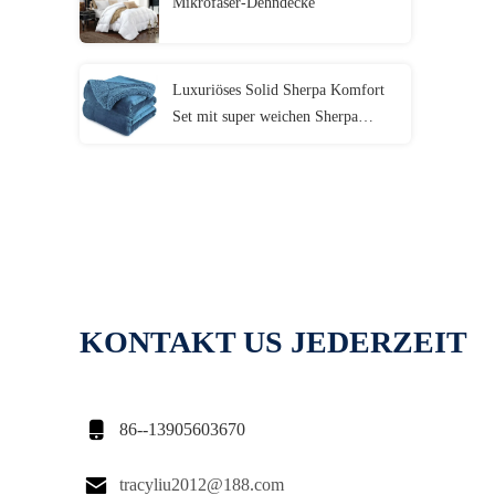
Mikrofaser-Dehndecke
Luxuriöses Solid Sherpa Komfort
Set mit super weichen Sherpa
Auskleidung
KONTAKT US JEDERZEIT

86--13905603670

tracyliu2012@188.com