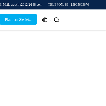
E-Mail: tracyliu2012@188.com
TELEFON: 86--13905603670


Plaudern Sie Jetzt