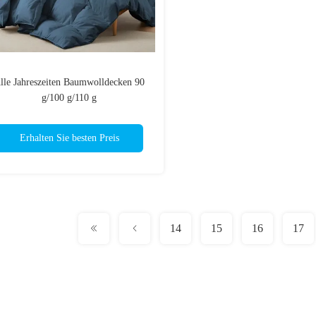
lle Jahreszeiten Baumwolldecken 90
g/100 g/110 g
Erhalten Sie besten Preis
14
15
16
17