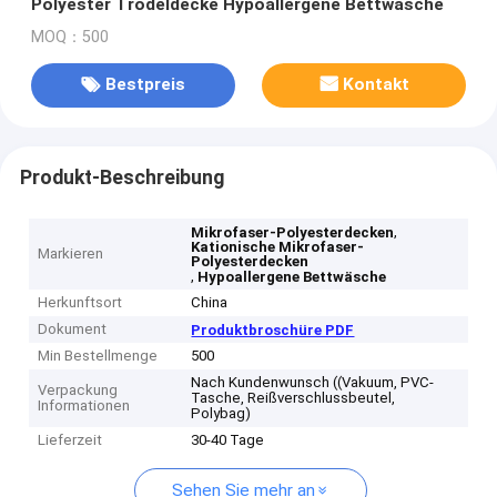
Polyester Trödeldecke Hypoallergene Bettwäsche
MOQ：500
Bestpreis
Kontakt
Produkt-Beschreibung
,
Mikrofaser-Polyesterdecken
Kationische Mikrofaser-
Markieren
Polyesterdecken
,
Hypoallergene Bettwäsche
Herkunftsort
China
Dokument
Produktbroschüre PDF
Min Bestellmenge
500
Nach Kundenwunsch ((Vakuum, PVC-
Verpackung
Tasche, Reißverschlussbeutel,
Informationen
Polybag)
Lieferzeit
30-40 Tage
Sehen Sie mehr an