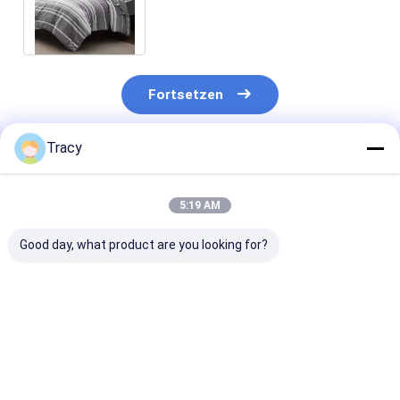
Polyester Trödeldecke
Hypoallergene Bettwäsche
Fortsetzen
Tracy
Empfohlene Produkte
5:19 AM
Good day, what product are you looking for?
Eco-Luxus-Seiden-
Premium Tencel
Luxuriöse Seid
Bambus-Tücher für
Comforter Kühlung
Bamboo-Bettd
das ganze Jahr über
Lyocell Set für den
für das Heim H
Komfort in allen
Leichtgewicht