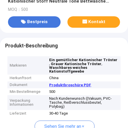
Kationischer Stoff Neutrale Töne Bettwäsche
Wesentliches Grau
MOQ：500
Bestpreis
Kontakt
Produkt-Beschreibung
Ein gemütlicher Kationischer Tröster
,
,
Grauer Kationische Tröster
Markieren
Waschbares weiches
Kationstoffgewebe
Herkunftsort
China
Dokument
Produktbroschüre PDF
Min Bestellmenge
500
Nach Kundenwunsch ((Vakuum, PVC-
Verpackung
Tasche, Reißverschlussbeutel,
Informationen
Polybag)
Lieferzeit
30-40 Tage
Sehen Sie mehr an