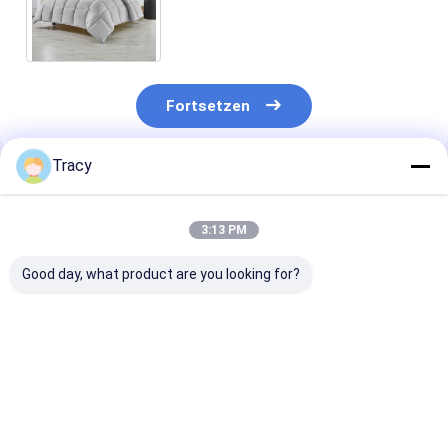
Stoff Neutrale Töne Bettwäsche
Wesentliches Grau
Fortsetzen
Tracy
Empfohlene Produkte
3:13 PM
Good day, what product are you looking for?
Eco-Luxus-Seiden-
Premium Tencel
Luxuriöse Seid
Bambus-Tücher für
Comforter Kühlung
Bamboo-Bettd
das ganze Jahr über
Lyocell Set für den
für das Heim H
Komfort in allen
Leichtgewicht